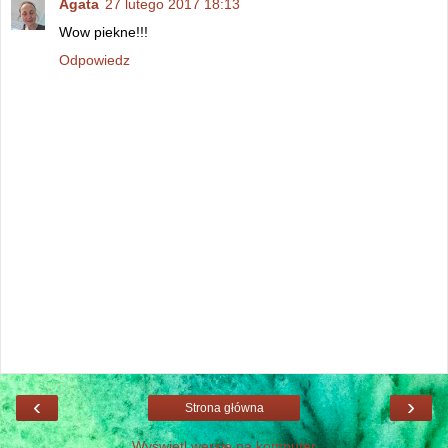
Agata
27 lutego 2017 18:13
Wow piekne!!!
Odpowiedz
‹
›
Strona główna
Wyświetl wersję na komputer